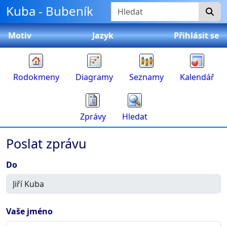
Přeskočit na obsah
Hledat
Kuba - Bubeník
Motiv
Jazyk
Přihlásit se
Rodokmeny
Diagramy
Seznamy
Kalendář
Zprávy
Hledat
Poslat zprávu
Do
Vaše jméno