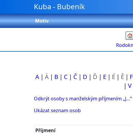
Přeskočit na obsah
Kuba - Bubeník
Motiv
Rodok
A
Á
B
C
Č
D
Ď
E
É
Ě
F
V
Odkrýt osoby s manželským příjmením „
J…
“
Ukázat seznam osob
Příjmení