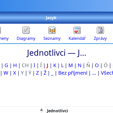
Jazyk
meny
Diagramy
Seznamy
Kalendář
Zprávy
Jednotlivci —
J…
G
H
CH
I
Í
J
K
L
M
N
Ň
O
Ó
W
X
Y
Ý
Z
Ž
_
Bez příjmení
…
Všec
Jednotlivci