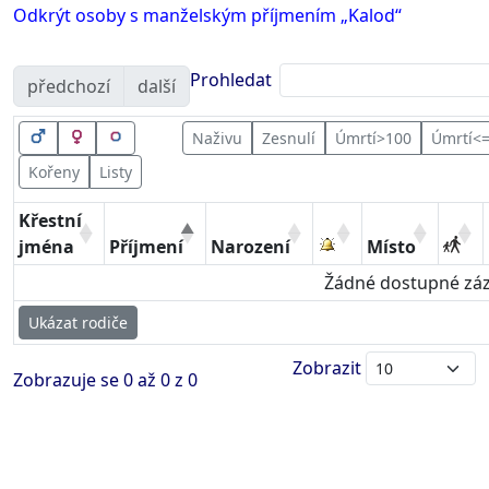
Odkrýt osoby s manželským příjmením „
Kalod
“
Prohledat
předchozí
další
Naživu
Zesnulí
Úmrtí>100
Úmrtí<
Kořeny
Listy
Křestní
jména
Příjmení
Narození
Místo
Žádné dostupné zá
Ukázat rodiče
Zobrazit
Zobrazuje se 0 až 0 z 0