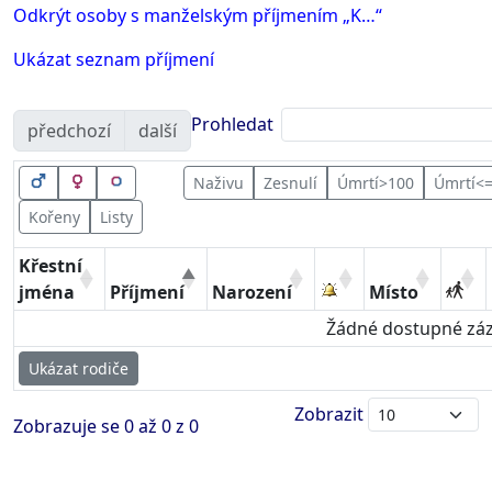
Odkrýt osoby s manželským příjmením „
K…
“
Ukázat seznam příjmení
Prohledat
předchozí
další
Naživu
Zesnulí
Úmrtí>100
Úmrtí<
Kořeny
Listy
Křestní
jména
Příjmení
Narození
Místo
Žádné dostupné zá
Ukázat rodiče
Zobrazit
Zobrazuje se 0 až 0 z 0