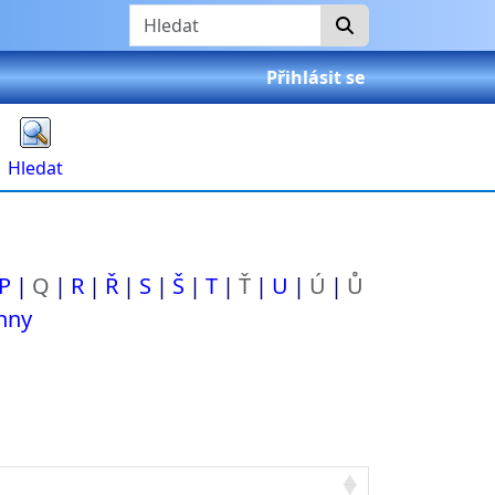
Hledat
Přihlásit se
Hledat
P
Q
R
Ř
S
Š
T
Ť
U
Ú
Ů
hny