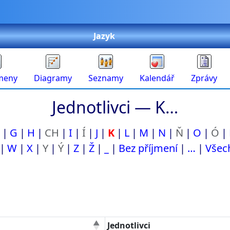
Jazyk
meny
Diagramy
Seznamy
Kalendář
Zprávy
Jednotlivci —
K…
G
H
CH
I
Í
J
K
L
M
N
Ň
O
Ó
W
X
Y
Ý
Z
Ž
_
Bez příjmení
…
Všec
Jednotlivci