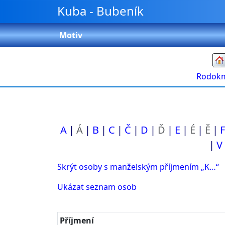
Přeskočit na obsah
Kuba - Bubeník
Motiv
Rodok
A
Á
B
C
Č
D
Ď
E
É
Ě
F
V
Skrýt osoby s manželským příjmením „
K…
“
Ukázat seznam osob
Příjmení