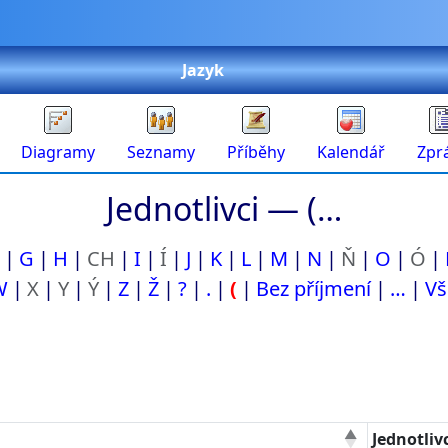
Jazyk
Diagramy
Seznamy
Příběhy
Kalendář
Zpr
Jednotlivci —
(…
G
H
CH
I
Í
J
K
L
M
N
Ň
O
Ó
W
X
Y
Ý
Z
Ž
?
.
(
Bez příjmení
…
Vš
Jednotliv