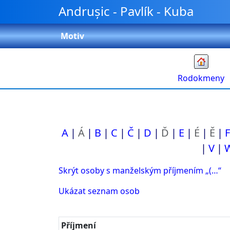
Přeskočit na obsah
Andrușic - Pavlík - Kuba
Motiv
Rodokmeny
A
Á
B
C
Č
D
Ď
E
É
Ě
F
V
Skrýt osoby s manželským příjmením „
(…
“
Ukázat seznam osob
Příjmení