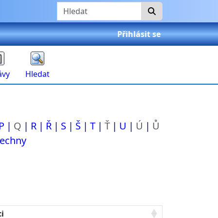
Hledat
Přihlásit se
ávy
Hledat
P
Q
R
Ř
S
Š
T
Ť
U
Ú
Ů
echny
ci