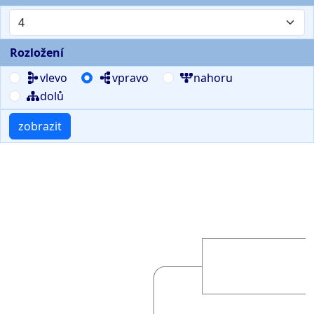
Rozložení
vlevo
vpravo
nahoru
dolů