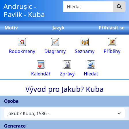
Přeskočit na obsah
Hledat
Andrușic -
Pavlík - Kuba
Motiv
Jazyk
Přihlásit se
Rodokmeny
Diagramy
Seznamy
Příběhy
Kalendář
Zprávy
Hledat
Vývod pro
Jakub?
Kuba
Osoba
Jakub? Kuba, 1586–
Generace